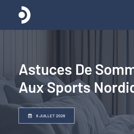
Aller
au
contenu
Astuces De Somme
Aux Sports Nordi
6 JUILLET 2026